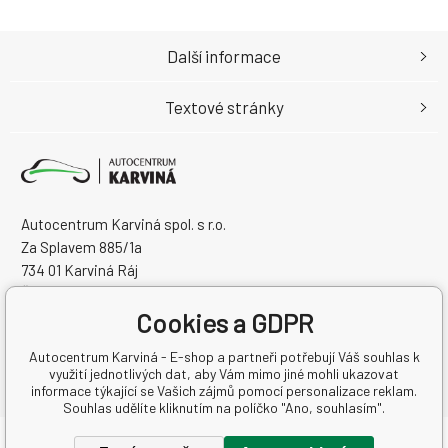
Další informace
Textové stránky
Autocentrum Karviná spol. s r.o.
Za Splavem 885/1a
734 01 Karviná Ráj
Česká Republika
Cookies a GDPR
IČO: 28573358
DIČ: CZ28573358
Autocentrum Karviná - E-shop a partneři potřebují Váš souhlas k
využití jednotlivých dat, aby Vám mimo jiné mohli ukazovat
informace týkající se Vašich zájmů pomocí personalizace reklam.
Souhlas udělíte kliknutím na políčko "Ano, souhlasím".