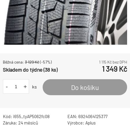
Běžná cena:
3 129
Kč
(-
57
%)
1 115
Kč bez DPH
1 349
Kč
Skladem do týdne (38 ks)
-
+
Do košíku
ks
Kód:
i655_tyAP5062fc08
EAN:
6924064125377
Záruka:
24 měsíců
Výrobce:
Aplus