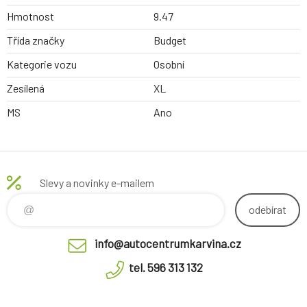
Hmotnost
9.47
Třída značky
Budget
Kategorie vozu
Osobní
Zesílená
XL
MS
Ano
Slevy a novinky e-mailem
odebírat
info@autocentrumkarvina.cz
tel. 596 313 132