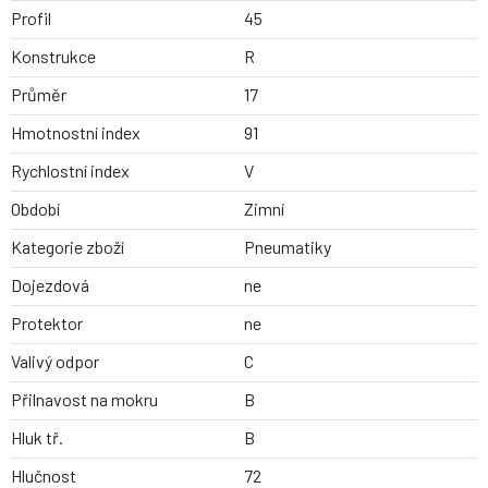
Profil
45
Konstrukce
R
Průměr
17
Hmotnostní index
91
Rychlostní index
V
Období
Zimní
Kategorie zboží
Pneumatiky
Dojezdová
ne
Protektor
ne
Valivý odpor
C
Přilnavost na mokru
B
Hluk tř.
B
Hlučnost
72