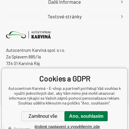
Další informace
Textové stránky
Autocentrum Karviná spol. s r.o.
Za Splavem 885/1a
734 01 Karviná Ráj
Česká Republika
IČO: 28573358
Cookies a GDPR
DIČ: CZ28573358
Autocentrum Karviná - E-shop a partneři potřebují Váš souhlas k
využití jednotlivých dat, aby Vám mimo jiné mohli ukazovat
informace týkající se Vašich zájmů pomocí personalizace reklam.
Souhlas udělíte kliknutím na políčko "Ano, souhlasím".
Copyright © 2026 Autocentrum Karviná spol. s r.o.
Zamítnout vše
Ano, souhlasím
Všechna práva vyhrazena.
Podrobné nastavení s vysvětlením zde
Tvorba a pronájem eshopů
BINARGON.cz
-
Mapa stránek