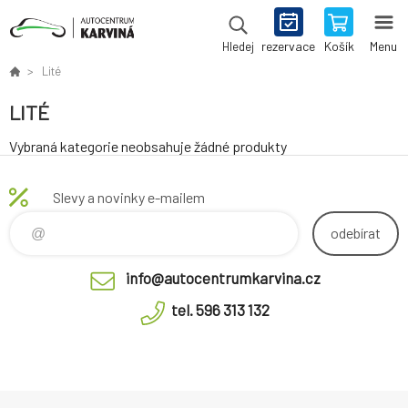
rezervace
Košík
Menu
Hledej
Lité
LITÉ
Vybraná kategorie neobsahuje žádné produkty
Slevy a novinky e-mailem
odebírat
info@autocentrumkarvina.cz
tel. 596 313 132