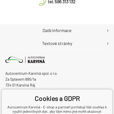
tel. 596 313 132
Další informace
Textové stránky
Autocentrum Karviná spol. s r.o.
Za Splavem 885/1a
734 01 Karviná Ráj
Česká Republika
IČO: 28573358
Cookies a GDPR
DIČ: CZ28573358
Autocentrum Karviná - E-shop a partneři potřebují Váš souhlas k
využití jednotlivých dat, aby Vám mimo jiné mohli ukazovat