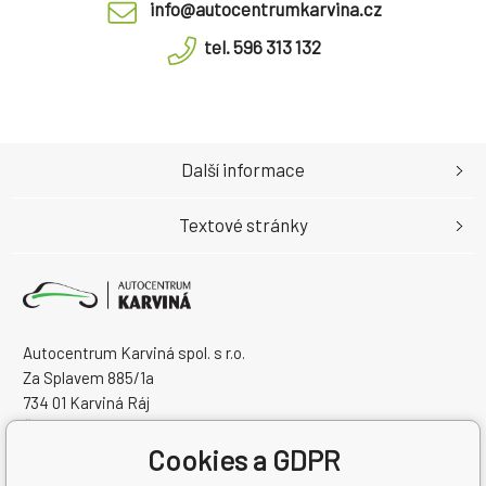
info@autocentrumkarvina.cz
tel. 596 313 132
Další informace
Textové stránky
Autocentrum Karviná spol. s r.o.
Za Splavem 885/1a
734 01 Karviná Ráj
Česká Republika
IČO: 28573358
Cookies a GDPR
DIČ: CZ28573358