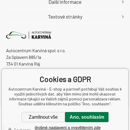
Další informace
Textové stránky
Autocentrum Karviná spol. s r.o.
Za Splavem 885/1a
734 01 Karviná Ráj
Česká Republika
IČO: 28573358
Cookies a GDPR
DIČ: CZ28573358
Autocentrum Karviná - E-shop a partneři potřebují Váš souhlas k
využití jednotlivých dat, aby Vám mimo jiné mohli ukazovat
informace týkající se Vašich zájmů pomocí personalizace reklam.
Souhlas udělíte kliknutím na políčko "Ano, souhlasím".
Copyright © 2026 Autocentrum Karviná spol. s r.o.
Zamítnout vše
Ano, souhlasím
Všechna práva vyhrazena.
Podrobné nastavení s vysvětlením zde
Tvorba a pronájem eshopů
BINARGON.cz
-
Mapa stránek