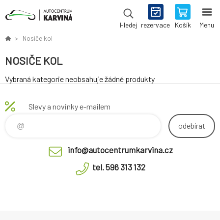
rezervace
Košík
Menu
Hledej
Nosiče kol
NOSIČE KOL
Vybraná kategorie neobsahuje žádné produkty
Slevy a novinky e-mailem
odebírat
info@autocentrumkarvina.cz
tel. 596 313 132