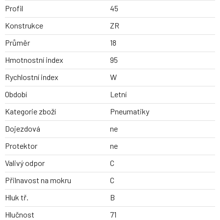
Profil
45
Konstrukce
ZR
Průměr
18
Hmotnostní index
95
Rychlostní index
W
Období
Letní
Kategorie zboží
Pneumatiky
Dojezdová
ne
Protektor
ne
Valivý odpor
C
Přilnavost na mokru
C
Hluk tř.
B
Hlučnost
71