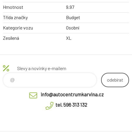
Hmotnost
9.97
Třída značky
Budget
Kategorie vozu
Osobní
Zesílená
XL
Slevy a novinky e-mailem
odebírat
info@autocentrumkarvina.cz
tel. 596 313 132