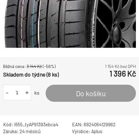
Běžná cena:
3 144
Kč
(-
56
%)
1 154
Kč bez DPH
1 396
Kč
Skladem do týdne (8 ks)
-
+
Do košíku
ks
Kód:
i655_tyAP91393ebca4
EAN:
6924064129962
Záruka:
24 měsíců
Výrobce:
Aplus