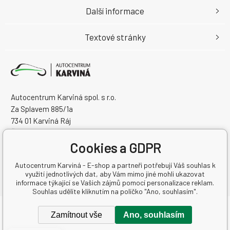
Další informace
Textové stránky
Autocentrum Karviná spol. s r.o.
Za Splavem 885/1a
734 01 Karviná Ráj
Česká Republika
Cookies a GDPR
IČO: 28573358
DIČ: CZ28573358
Autocentrum Karviná - E-shop a partneři potřebují Váš souhlas k
využití jednotlivých dat, aby Vám mimo jiné mohli ukazovat
informace týkající se Vašich zájmů pomocí personalizace reklam.
Souhlas udělíte kliknutím na políčko "Ano, souhlasím".
Copyright © 2026 Autocentrum Karviná spol. s r.o.
Zamítnout vše
Ano, souhlasím
Všechna práva vyhrazena.