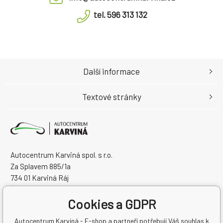
tel. 596 313 132
Další informace
Textové stránky
Autocentrum Karviná spol. s r.o.
Za Splavem 885/1a
734 01 Karviná Ráj
Česká Republika
Cookies a GDPR
IČO: 28573358
DIČ: CZ28573358
Autocentrum Karviná - E-shop a partneři potřebují Váš souhlas k