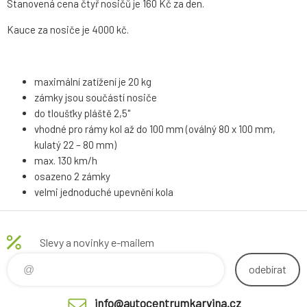
Stanovená cena čtyř nosičů je 160 Kč za den.
Kauce za nosiče je 4000 kč.
maximální zatížení je 20 kg
zámky jsou součástí nosiče
do tloušťky pláště 2,5"
vhodné pro rámy kol až do 100 mm (oválný 80 x 100 mm,
kulatý 22 – 80 mm)
max. 130 km/h
osazeno 2 zámky
velmi jednoduché upevnění kola
Slevy a novinky e-mailem
odebírat
info@autocentrumkarvina.cz