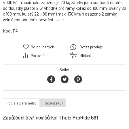
4000 kč. maximální zatížení je 20 kg zámky jsou součástí nosiče
do tloušťky pláště 2,5" vhodné pro rámy kol až do 100 mm (oválný 80
x 100 mm, kulatý 22 – 80 mm) max. 130 km/h osazeno 2 zámky
velmi jednoduché upevnění...
více
Kód:
P4
Do oblíbených
Dotaz prodejci
Porovnání
Hlídání
Sdílet
Popis a parametry
Recenze (0)
Zapůjčení čtyř nosičů kol Thule ProRide 591