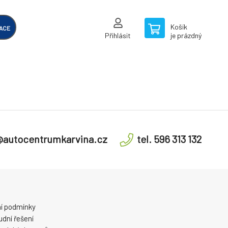
Košík
ACE
Přihlásit
je prázdný
@autocentrumkarvina.cz
tel. 596 313 132
í podmínky
dní řešení