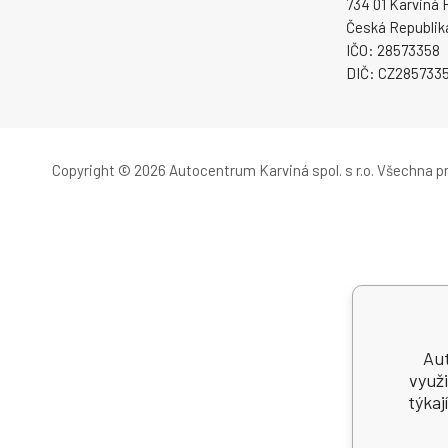
734 01 Karviná 
Česká Republik
IČO: 28573358
DIČ: CZ285733
Copyright © 2026 Autocentrum Karviná spol. s r.o.
Všechna pr
Aut
využi
týkaj