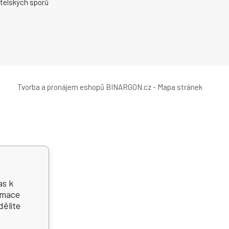
telských sporů
Tvorba a pronájem eshopů
BINARGON.cz
-
Mapa stránek
as k
ormace
dělíte