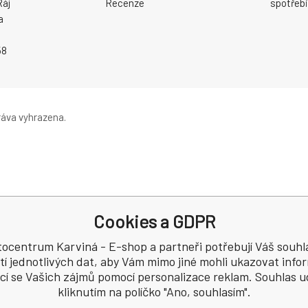
Ráj
Recenze
spotřebi
a
58
áva vyhrazena.
Cookies a GDPR
ocentrum Karviná - E-shop a partneři potřebují Váš souhl
tí jednotlivých dat, aby Vám mimo jiné mohli ukazovat inf
ící se Vašich zájmů pomocí personalizace reklam. Souhlas u
kliknutím na políčko "Ano, souhlasím".