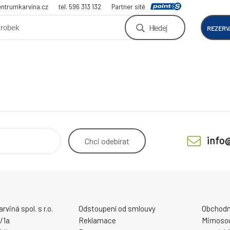
ntrumkarvina.cz
tel. 596 313 132
Partner sítě
Hledej
REZERV
info
Chci
odebírat
viná spol. s r.o.
Odstoupení od smlouvy
Obchodn
/1a
Reklamace
Mimosou