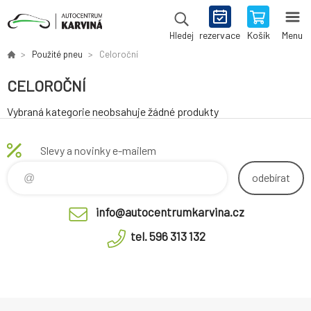
rezervace
Košík
Menu
Hledej
Použité pneu
Celoroční
CELOROČNÍ
Vybraná kategorie neobsahuje žádné produkty
Slevy a novinky e-mailem
odebírat
info@autocentrumkarvina.cz
tel. 596 313 132