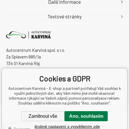
Další informace
Textové stránky
Autocentrum Karviná spol. s r.o.
Za Splavem 885/1a
734 01 Karviná Ráj
Česká Republika
IČO: 28573358
Cookies a GDPR
DIČ: CZ28573358
Autocentrum Karviná - E-shop a partneři potřebují Váš souhlas k
využití jednotlivých dat, aby Vám mimo jiné mohli ukazovat
informace týkající se Vašich zájmů pomocí personalizace reklam.
Souhlas udělíte kliknutím na políčko "Ano, souhlasím".
Copyright © 2026 Autocentrum Karviná spol. s r.o.
Zamítnout vše
Ano, souhlasím
Všechna práva vyhrazena.
Podrobné nastavení s vysvětlením zde
Tento eshop dodala firma
BINARGON.cz
-
Mapa stránek