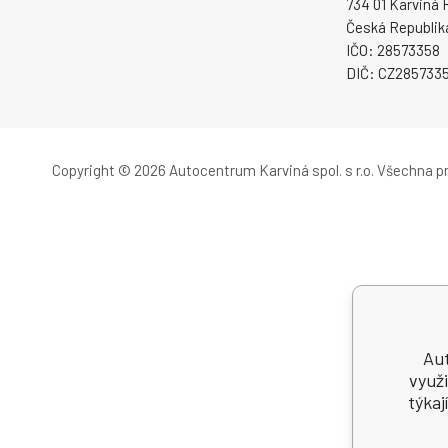
734 01 Karviná 
Česká Republik
IČO: 28573358
DIČ: CZ285733
Copyright © 2026 Autocentrum Karviná spol. s r.o.
Všechna pr
Aut
využi
týkaj