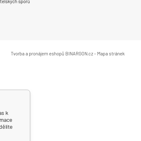
telských sporů
Tvorba a pronájem eshopů
BINARGON.cz
-
Mapa stránek
as k
ormace
dělíte