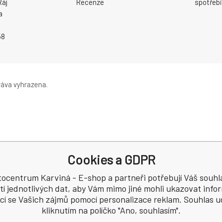
Ráj
Recenze
spotřebi
a
58
áva vyhrazena.
Cookies a GDPR
ocentrum Karviná - E-shop a partneři potřebují Váš souhl
tí jednotlivých dat, aby Vám mimo jiné mohli ukazovat inf
ící se Vašich zájmů pomocí personalizace reklam. Souhlas u
kliknutím na políčko "Ano, souhlasím".