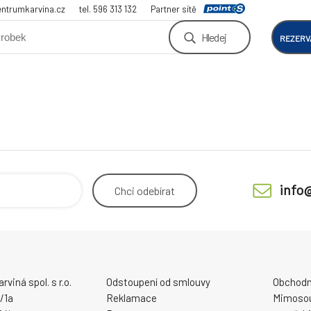
ntrumkarvina.cz
tel. 596 313 132
Partner sítě
Hledej
REZERV
info
Chci
odebírat
viná spol. s r.o.
Odstoupení od smlouvy
Obchodn
/1a
Reklamace
Mimosou