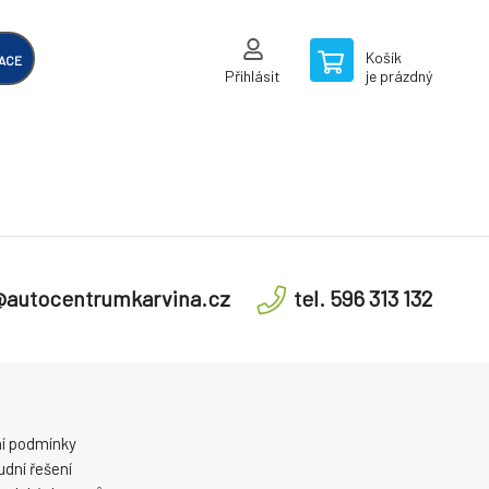
Košík
ACE
Přihlásit
je prázdný
@autocentrumkarvina.cz
tel. 596 313 132
í podmínky
dní řešení