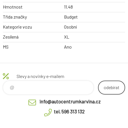
Hmotnost
11.48
Třída značky
Budget
Kategorie vozu
Osobní
Zesílená
XL
MS
Ano
Slevy a novinky e-mailem
odebírat
info@autocentrumkarvina.cz
tel. 596 313 132