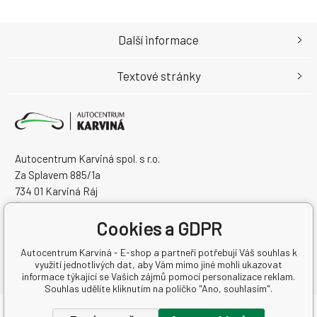
Další informace
Textové stránky
Autocentrum Karviná spol. s r.o.
Za Splavem 885/1a
734 01 Karviná Ráj
Česká Republika
Cookies a GDPR
IČO: 28573358
DIČ: CZ28573358
Autocentrum Karviná - E-shop a partneři potřebují Váš souhlas k
využití jednotlivých dat, aby Vám mimo jiné mohli ukazovat
informace týkající se Vašich zájmů pomocí personalizace reklam.
Souhlas udělíte kliknutím na políčko "Ano, souhlasím".