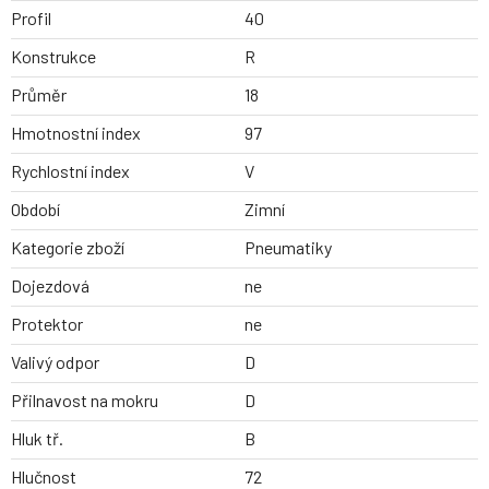
Profil
40
Konstrukce
R
Průměr
18
Hmotnostní index
97
Rychlostní index
V
Období
Zimní
Kategorie zboží
Pneumatiky
Dojezdová
ne
Protektor
ne
Valivý odpor
D
Přilnavost na mokru
D
Hluk tř.
B
Hlučnost
72