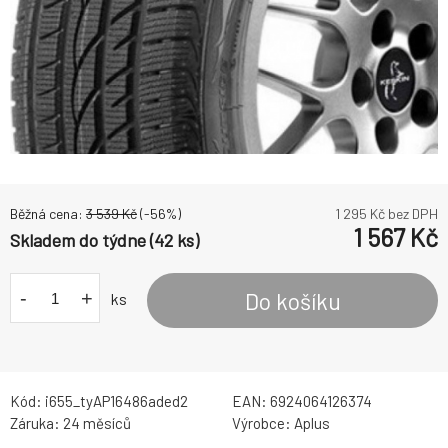
Běžná cena:
3 539
Kč
(-
56
%)
1 295
Kč bez DPH
1 567
Kč
Skladem do týdne (42 ks)
-
+
Do košíku
ks
Kód:
i655_tyAP16486aded2
EAN:
6924064126374
Záruka:
24 měsíců
Výrobce:
Aplus