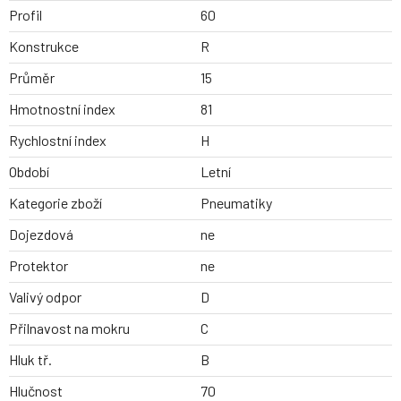
Profil
60
Konstrukce
R
Průměr
15
Hmotnostní index
81
Rychlostní index
H
Období
Letní
Kategorie zboží
Pneumatiky
Dojezdová
ne
Protektor
ne
Valivý odpor
D
Přilnavost na mokru
C
Hluk tř.
B
Hlučnost
70