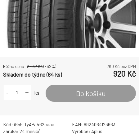
Běžná cena:
2 437
Kč
(-
62
%)
760
Kč bez DPH
920
Kč
Skladem do týdne (84 ks)
-
+
Do košíku
ks
Kód:
i655_tyAPa462caaa
EAN:
6924064123663
Záruka:
24 měsíců
Výrobce:
Aplus