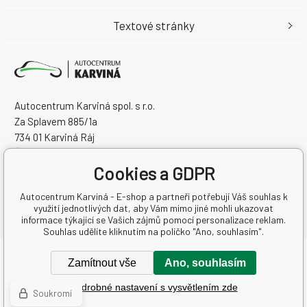
Textové stránky
Autocentrum Karviná spol. s r.o.
Za Splavem 885/1a
734 01 Karviná Ráj
Česká Republika
Cookies a GDPR
IČO: 28573358
DIČ: CZ28573358
Autocentrum Karviná - E-shop a partneři potřebují Váš souhlas k
využití jednotlivých dat, aby Vám mimo jiné mohli ukazovat
informace týkající se Vašich zájmů pomocí personalizace reklam.
Souhlas udělíte kliknutím na políčko "Ano, souhlasím".
Copyright © 2026 Autocentrum Karviná spol. s r.o.
Zamítnout vše
Ano, souhlasím
Všechna práva vyhrazena.
Podrobné nastavení s vysvětlením zde
WWW stránky
dodal
BINARGON.cz
-
Mapa stránek
Soukromí