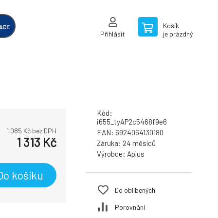
Košík
ACE
Přihlásit
je prázdný
Kód:
i655_tyAP2c5468f9e6
1 085
Kč bez DPH
EAN:
6924064130180
1 313
Kč
Záruka:
24 měsíců
Výrobce:
Aplus
Do košíku
Do oblíbených
Porovnání