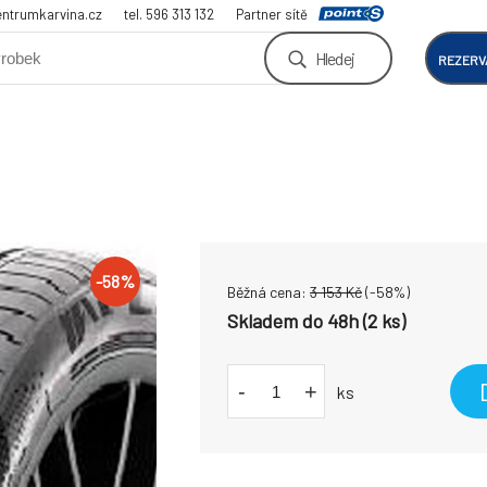
ntrumkarvina.cz
tel. 596 313 132
Partner sítě
Hledej
REZERV
-
58
%
Běžná cena:
3 153
Kč
(-
58
%)
Skladem do 48h (2 ks)
-
+
ks