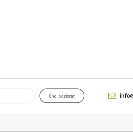
info
Chci
odebírat