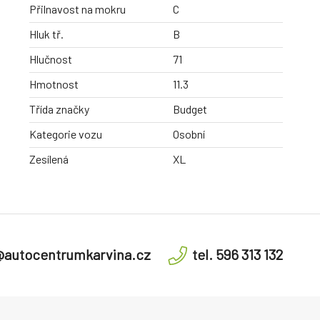
Přilnavost na mokru
C
Hluk tř.
B
Hlučnost
71
Hmotnost
11.3
Třída značky
Budget
Kategorie vozu
Osobní
Zesílená
XL
@autocentrumkarvina.cz
tel. 596 313 132