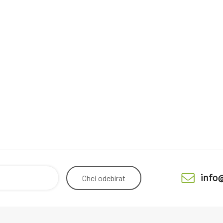
info
Chci
odebírat