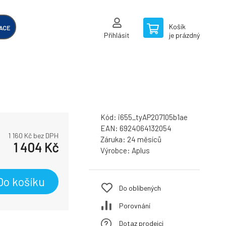
Košík
ACE
Přihlásit
je prázdný
Kód:
i655_tyAP207105b1ae
EAN:
6924064132054
1 160
Kč bez DPH
Záruka:
24 měsíců
1 404
Kč
Výrobce:
Aplus
Do košíku
Do oblíbených
Porovnání
Dotaz prodejci