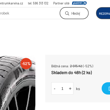
ntrumkarvina.cz
tel. 596 313 132
Partner sítě
Hledej
REZERV
-
52
%
Běžná cena:
2 915
Kč
(-
52
%)
Skladem do 48h (2 ks)
-
+
ks