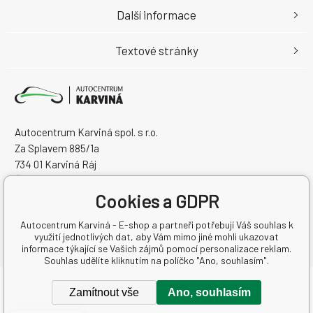
Další informace
Textové stránky
Autocentrum Karviná spol. s r.o.
Za Splavem 885/1a
734 01 Karviná Ráj
Česká Republika
Cookies a GDPR
IČO: 28573358
DIČ: CZ28573358
Autocentrum Karviná - E-shop a partneři potřebují Váš souhlas k
využití jednotlivých dat, aby Vám mimo jiné mohli ukazovat
informace týkající se Vašich zájmů pomocí personalizace reklam.
Souhlas udělíte kliknutím na políčko "Ano, souhlasím".
Copyright © 2026 Autocentrum Karviná spol. s r.o.
Zamítnout vše
Ano, souhlasím
Všechna práva vyhrazena.