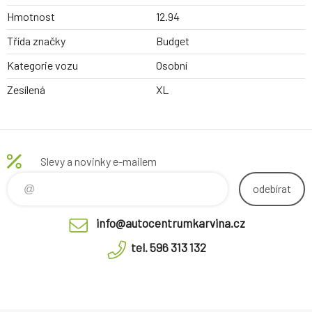
Hmotnost
12.94
Třída značky
Budget
Kategorie vozu
Osobní
Zesílená
XL
Slevy a novinky e-mailem
odebírat
info@autocentrumkarvina.cz
tel. 596 313 132