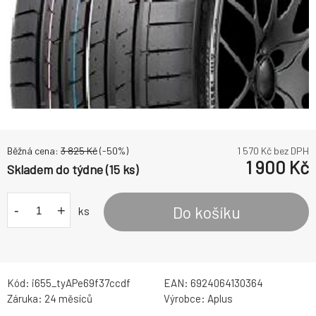
Běžná cena:
3 825
Kč
(-
50
%)
1 570
Kč bez DPH
1 900
Kč
Skladem do týdne (15 ks)
-
+
Do košíku
ks
Kód:
i655_tyAPe69f37ccdf
EAN:
6924064130364
Záruka:
24 měsíců
Výrobce:
Aplus