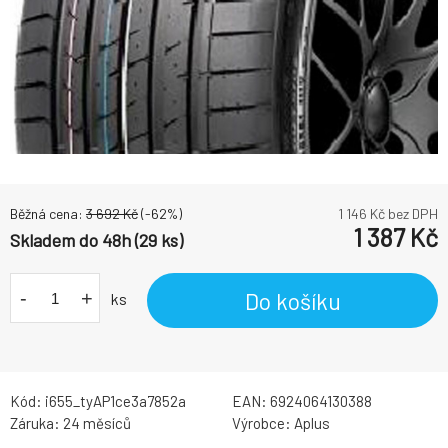
Běžná cena:
3 692
Kč
(-
62
%)
1 146
Kč bez DPH
1 387
Kč
Skladem do 48h (29 ks)
-
+
Do košíku
ks
Kód:
i655_tyAP1ce3a7852a
EAN:
6924064130388
Záruka:
24 měsíců
Výrobce:
Aplus