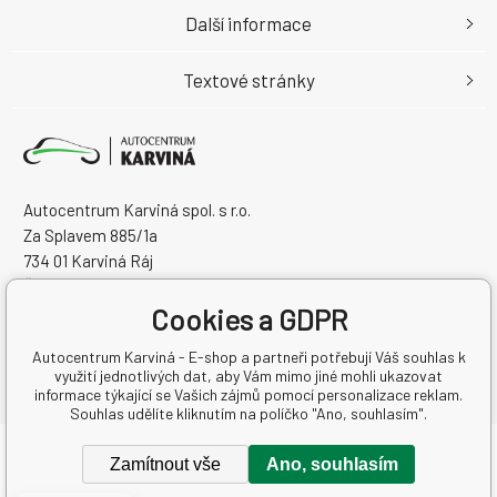
Další informace
Textové stránky
Autocentrum Karviná spol. s r.o.
Za Splavem 885/1a
734 01 Karviná Ráj
Česká Republika
Cookies a GDPR
IČO: 28573358
DIČ: CZ28573358
Autocentrum Karviná - E-shop a partneři potřebují Váš souhlas k
využití jednotlivých dat, aby Vám mimo jiné mohli ukazovat
informace týkající se Vašich zájmů pomocí personalizace reklam.
Souhlas udělíte kliknutím na políčko "Ano, souhlasím".
Copyright © 2026 Autocentrum Karviná spol. s r.o.
Zamítnout vše
Ano, souhlasím
Všechna práva vyhrazena.