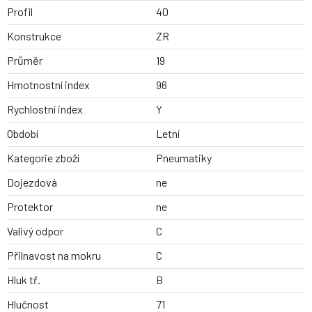
Profil
40
Konstrukce
ZR
Průměr
19
Hmotnostní index
96
Rychlostní index
Y
Období
Letní
Kategorie zboží
Pneumatiky
Dojezdová
ne
Protektor
ne
Valivý odpor
C
Přilnavost na mokru
C
Hluk tř.
B
Hlučnost
71