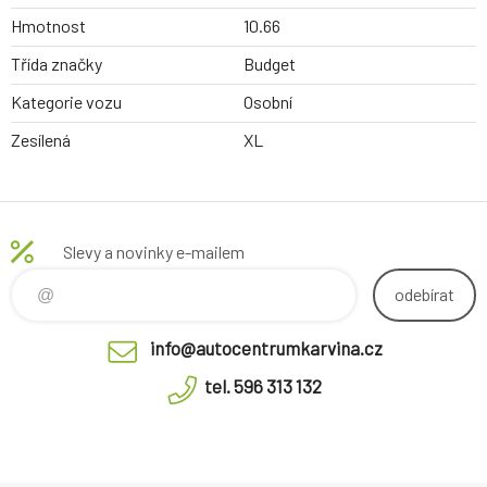
Hmotnost
10.66
Třída značky
Budget
Kategorie vozu
Osobní
Zesílená
XL
Slevy a novinky e-mailem
odebírat
info@autocentrumkarvina.cz
tel. 596 313 132