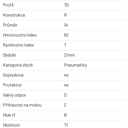
Profil
70
Konstrukce
R
Průměr
14
Hmotnostní index
92
Rychlostní index
T
Období
Zimní
Kategorie zboží
Pneumatiky
Dojezdová
ne
Protektor
ne
Valivý odpor
D
Přilnavost na mokru
C
Hluk tř.
B
Hlučnost
71