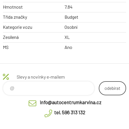
Hmotnost
7.84
Třída značky
Budget
Kategorie vozu
Osobní
Zesílená
XL
MS
Ano
Slevy a novinky e-mailem
odebírat
info@autocentrumkarvina.cz
tel. 596 313 132