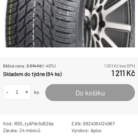
Běžná cena:
2 014
Kč
(-
40
%)
1 001
Kč bez DPH
1 211
Kč
Skladem do týdne (64 ks)
-
+
Do košíku
ks
Kód:
i655_tyAPdc5d52da
EAN:
6924064124967
Záruka:
24 měsíců
Výrobce:
Aplus