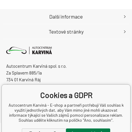
Další informace
Textové stránky
Autocentrum Karviná spol. s r.o.
Za Splavem 885/1a
734 01 Karviná Ráj
Česká Republika
Cookies a GDPR
IČO: 28573358
DIČ: CZ28573358
Autocentrum Karviná - E-shop a partneři potřebují Váš souhlas k
využití jednotlivých dat, aby Vám mimo jiné mohli ukazovat
informace týkající se Vašich zájmů pomocí personalizace reklam.
Souhlas udělíte kliknutím na políčko "Ano, souhlasím".