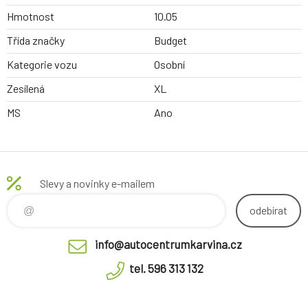
Hmotnost
10.05
Třída značky
Budget
Kategorie vozu
Osobní
Zesílená
XL
MS
Ano
Slevy a novinky e-mailem
odebírat
info@autocentrumkarvina.cz
tel. 596 313 132