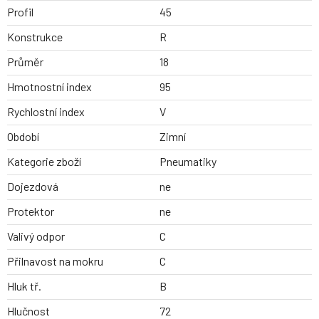
Profil
45
Konstrukce
R
Průměr
18
Hmotnostní index
95
Rychlostní index
V
Období
Zimní
Kategorie zboží
Pneumatiky
Dojezdová
ne
Protektor
ne
Valivý odpor
C
Přilnavost na mokru
C
Hluk tř.
B
Hlučnost
72