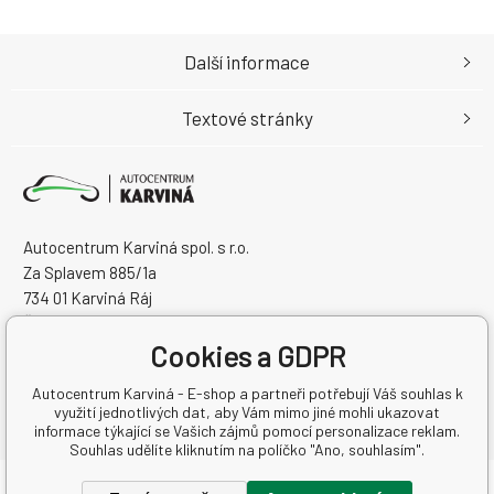
Další informace
Textové stránky
Autocentrum Karviná spol. s r.o.
Za Splavem 885/1a
734 01 Karviná Ráj
Česká Republika
Cookies a GDPR
IČO: 28573358
DIČ: CZ28573358
Autocentrum Karviná - E-shop a partneři potřebují Váš souhlas k
využití jednotlivých dat, aby Vám mimo jiné mohli ukazovat
informace týkající se Vašich zájmů pomocí personalizace reklam.
Souhlas udělíte kliknutím na políčko "Ano, souhlasím".