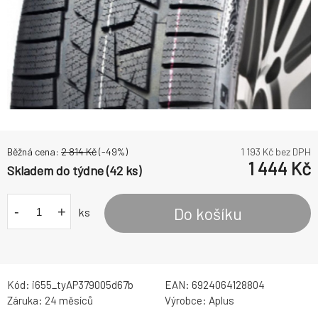
Běžná cena:
2 814
Kč
(-
49
%)
1 193
Kč bez DPH
1 444
Kč
Skladem do týdne (42 ks)
-
+
Do košíku
ks
Kód:
i655_tyAP379005d67b
EAN:
6924064128804
Záruka:
24 měsíců
Výrobce:
Aplus