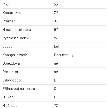
Profil
55
Konstrukce
ZR
Průměr
16
Hmotnostní index
97
Rychlostní index
W
Období
Letní
Kategorie zboží
Pneumatiky
Dojezdová
ne
Protektor
ne
Valivý odpor
D
Přilnavost na mokru
C
Hluk tř.
B
Hlučnost
72