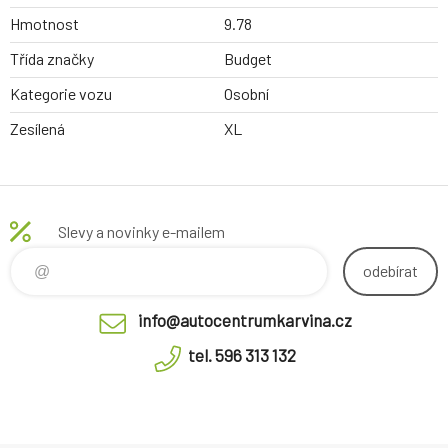
Hmotnost
9.78
Třída značky
Budget
Kategorie vozu
Osobní
Zesílená
XL
Slevy a novinky e-mailem
odebírat
info@autocentrumkarvina.cz
tel. 596 313 132