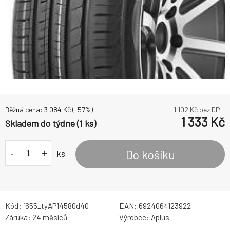
Běžná cena:
3 084
Kč
(-
57
%)
1 102
Kč bez DPH
1 333
Kč
Skladem do týdne (1 ks)
-
+
Do košíku
ks
Kód:
i655_tyAP14580d40
EAN:
6924064123922
Záruka:
24 měsíců
Výrobce:
Aplus