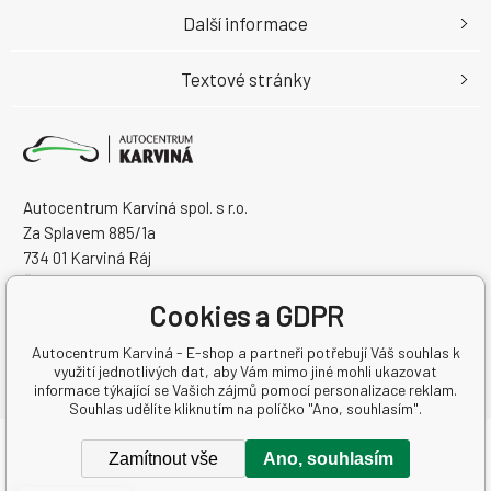
Další informace
Textové stránky
Autocentrum Karviná spol. s r.o.
Za Splavem 885/1a
734 01 Karviná Ráj
Česká Republika
Cookies a GDPR
IČO: 28573358
DIČ: CZ28573358
Autocentrum Karviná - E-shop a partneři potřebují Váš souhlas k
využití jednotlivých dat, aby Vám mimo jiné mohli ukazovat
informace týkající se Vašich zájmů pomocí personalizace reklam.
Souhlas udělíte kliknutím na políčko "Ano, souhlasím".
Copyright © 2026 Autocentrum Karviná spol. s r.o.
Zamítnout vše
Ano, souhlasím
Všechna práva vyhrazena.