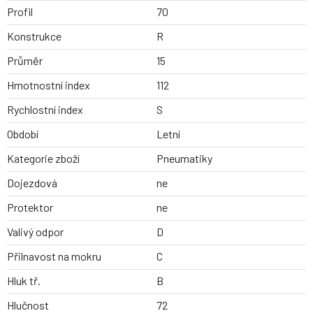
Profil
70
Konstrukce
R
Průměr
15
Hmotnostní index
112
Rychlostní index
S
Období
Letní
Kategorie zboží
Pneumatiky
Dojezdová
ne
Protektor
ne
Valivý odpor
D
Přilnavost na mokru
C
Hluk tř.
B
Hlučnost
72