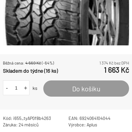
Běžná cena:
4 669
Kč
(-
64
%)
1 374
Kč bez DPH
1 663
Kč
Skladem do týdne (16 ks)
-
+
Do košíku
ks
Kód:
i655_tyAP0f8b4263
EAN:
6924064104044
Záruka:
24 měsíců
Výrobce:
Aplus