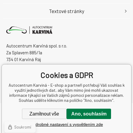
Textové stránky
Autocentrum Karviná spol. s r.o.
Za Splavem 885/1a
734 01 Karviná Ráj
Česká Republika
Cookies a GDPR
IČO: 28573358
DIČ: CZ28573358
Autocentrum Karviná - E-shop a partneři potřebují Váš souhlas k
využití jednotlivých dat, aby Vám mimo jiné mohli ukazovat
informace týkající se Vašich zájmů pomocí personalizace reklam.
Souhlas udělíte kliknutím na políčko "Ano, souhlasím".
Copyright © 2026 Autocentrum Karviná spol. s r.o.
Zamítnout vše
Ano, souhlasím
Všechna práva vyhrazena.
Podrobné nastavení s vysvětlením zde
WWW stránky
dodal
BINARGON.cz
-
Mapa stránek
Soukromí