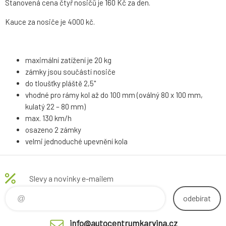
Stanovená cena čtyř nosičů je 160 Kč za den.
Kauce za nosiče je 4000 kč.
maximální zatížení je 20 kg
zámky jsou součástí nosiče
do tloušťky pláště 2,5"
vhodné pro rámy kol až do 100 mm (oválný 80 x 100 mm,
kulatý 22 – 80 mm)
max. 130 km/h
osazeno 2 zámky
velmi jednoduché upevnění kola
Slevy a novinky e-mailem
odebírat
info@autocentrumkarvina.cz