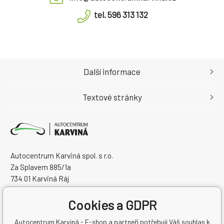
tel. 596 313 132
Další informace
Textové stránky
Autocentrum Karviná spol. s r.o.
Za Splavem 885/1a
734 01 Karviná Ráj
Česká Republika
Cookies a GDPR
IČO: 28573358
DIČ: CZ28573358
Autocentrum Karviná - E-shop a partneři potřebují Váš souhlas k