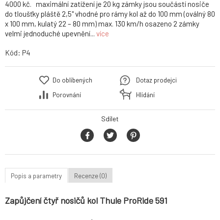
4000 kč. maximální zatížení je 20 kg zámky jsou součástí nosiče
do tloušťky pláště 2,5" vhodné pro rámy kol až do 100 mm (oválný 80
x 100 mm, kulatý 22 – 80 mm) max. 130 km/h osazeno 2 zámky
velmi jednoduché upevnění...
více
Kód:
P4
Do oblíbených
Dotaz prodejci
Porovnání
Hlídání
Sdílet
Popis a parametry
Recenze (0)
Zapůjčení čtyř nosičů kol Thule ProRide 591