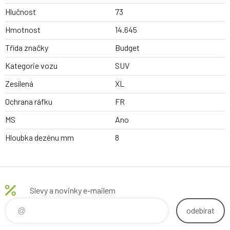
Hlučnost
73
Hmotnost
14.645
Třída značky
Budget
Kategorie vozu
SUV
Zesílená
XL
Ochrana ráfku
FR
MS
Ano
Hloubka dezénu mm
8
Slevy a novinky e-mailem
odebírat