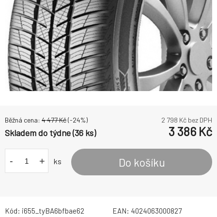
Běžná cena:
4 477
Kč
(-
24
%)
2 798
Kč bez DPH
3 386
Kč
Skladem do týdne (36 ks)
-
+
Do košíku
ks
Kód:
i655_tyBA6bfbae62
EAN:
4024063000827