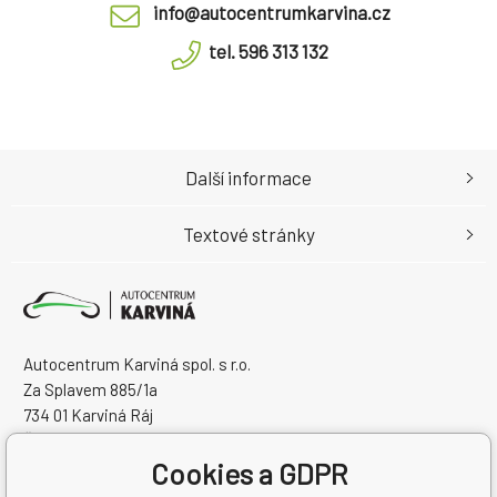
info@autocentrumkarvina.cz
tel. 596 313 132
Další informace
Textové stránky
Autocentrum Karviná spol. s r.o.
Za Splavem 885/1a
734 01 Karviná Ráj
Česká Republika
Cookies a GDPR
IČO: 28573358
DIČ: CZ28573358