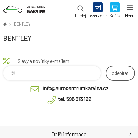
rezervace
Košík
Menu
Hledej
BENTLEY
BENTLEY
Slevy a novinky e-mailem
odebírat
info@autocentrumkarvina.cz
tel. 596 313 132
Další informace