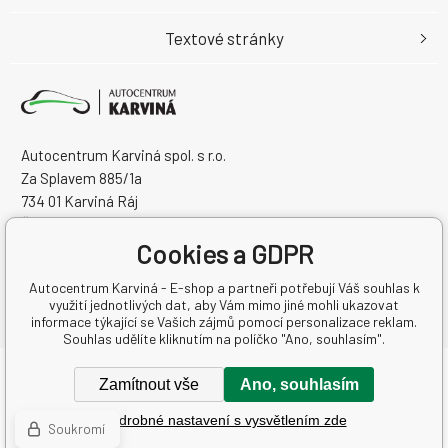
Textové stránky
Autocentrum Karviná spol. s r.o.
Za Splavem 885/1a
734 01 Karviná Ráj
Česká Republika
IČO: 28573358
Cookies a GDPR
DIČ: CZ28573358
Autocentrum Karviná - E-shop a partneři potřebují Váš souhlas k
využití jednotlivých dat, aby Vám mimo jiné mohli ukazovat
informace týkající se Vašich zájmů pomocí personalizace reklam.
Souhlas udělíte kliknutím na políčko "Ano, souhlasím".
Copyright © 2026 Autocentrum Karviná spol. s r.o.
Zamítnout vše
Ano, souhlasím
Všechna práva vyhrazena.
Podrobné nastavení s vysvětlením zde
Tvorba a pronájem eshopů
BINARGON.cz
-
Mapa stránek
Soukromí