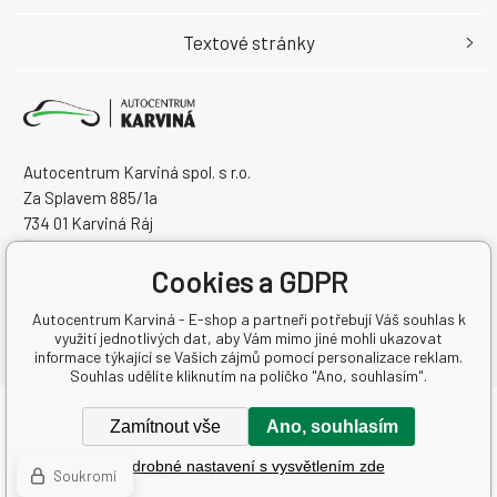
Textové stránky
Autocentrum Karviná spol. s r.o.
Za Splavem 885/1a
734 01 Karviná Ráj
Česká Republika
IČO: 28573358
Cookies a GDPR
DIČ: CZ28573358
Autocentrum Karviná - E-shop a partneři potřebují Váš souhlas k
využití jednotlivých dat, aby Vám mimo jiné mohli ukazovat
informace týkající se Vašich zájmů pomocí personalizace reklam.
Souhlas udělíte kliknutím na políčko "Ano, souhlasím".
Copyright © 2026 Autocentrum Karviná spol. s r.o.
Zamítnout vše
Ano, souhlasím
Všechna práva vyhrazena.
Podrobné nastavení s vysvětlením zde
Tvorba a pronájem eshopů
BINARGON.cz
-
Mapa stránek
Soukromí