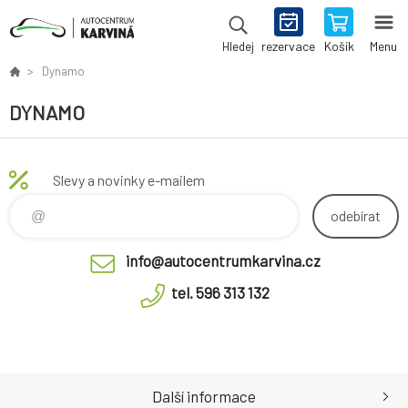
rezervace
Košík
Menu
Hledej
Dynamo
DYNAMO
Slevy a novinky e-mailem
odebírat
info@autocentrumkarvina.cz
tel. 596 313 132
Další informace