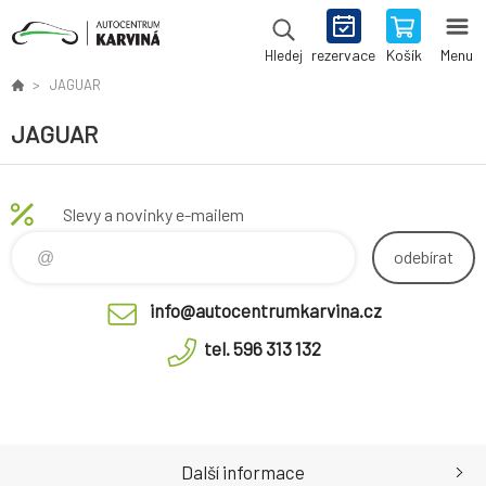
rezervace
Košík
Menu
Hledej
JAGUAR
JAGUAR
Slevy a novinky e-mailem
odebírat
info@autocentrumkarvina.cz
tel. 596 313 132
Další informace