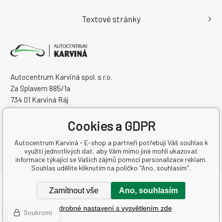
Textové stránky
Autocentrum Karviná spol. s r.o.
Za Splavem 885/1a
734 01 Karviná Ráj
Česká Republika
IČO: 28573358
Cookies a GDPR
DIČ: CZ28573358
Autocentrum Karviná - E-shop a partneři potřebují Váš souhlas k
využití jednotlivých dat, aby Vám mimo jiné mohli ukazovat
informace týkající se Vašich zájmů pomocí personalizace reklam.
Souhlas udělíte kliknutím na políčko "Ano, souhlasím".
Copyright © 2026 Autocentrum Karviná spol. s r.o.
Zamítnout vše
Ano, souhlasím
Všechna práva vyhrazena.
Podrobné nastavení s vysvětlením zde
Tvorba a pronájem eshopů
BINARGON.cz
-
Mapa stránek
Soukromí