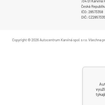
734 01 Karviná 
Česká Republik
IČO: 28573358
DIČ: CZ285733
Copyright © 2026 Autocentrum Karviná spol. s r.o.
Všechna pr
Aut
využi
týkaj