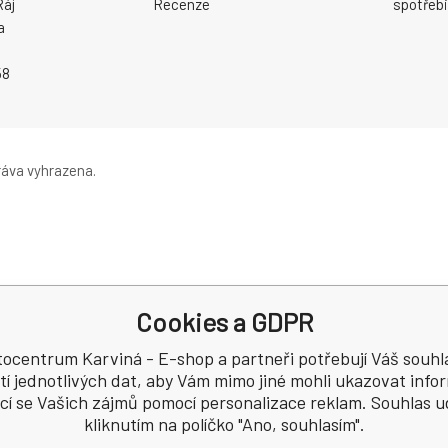
Ráj
Recenze
spotřebi
a
58
áva vyhrazena.
Cookies a GDPR
ocentrum Karviná - E-shop a partneři potřebují Váš souhl
tí jednotlivých dat, aby Vám mimo jiné mohli ukazovat inf
ící se Vašich zájmů pomocí personalizace reklam. Souhlas u
kliknutím na políčko "Ano, souhlasím".