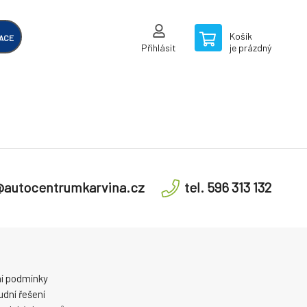
Košík
ACE
Přihlásit
je prázdný
@autocentrumkarvina.cz
tel. 596 313 132
í podmínky
dní řešení