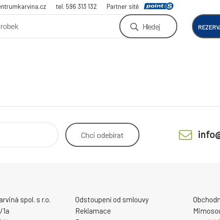
ntrumkarvina.cz
tel. 596 313 132
Partner sítě
Hledej
REZERV
info
Chci
odebírat
viná spol. s r.o.
Odstoupení od smlouvy
Obchodn
/1a
Reklamace
Mimosou