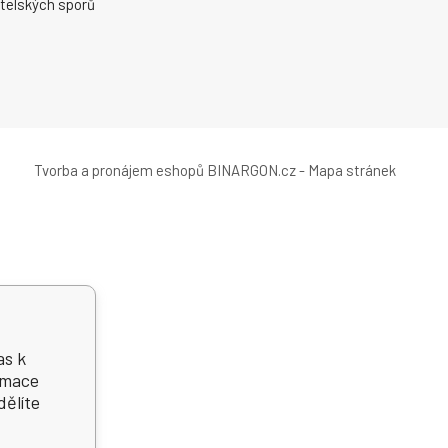
telských sporů
Tvorba a pronájem eshopů
BINARGON.cz
-
Mapa stránek
as k
ormace
dělíte