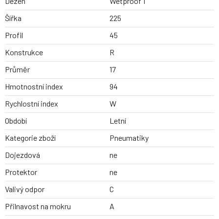
Dezen
Wetproof 1
Šířka
225
Profil
45
Konstrukce
R
Průměr
17
Hmotnostní index
94
Rychlostní index
W
Období
Letní
Kategorie zboží
Pneumatiky
Dojezdová
ne
Protektor
ne
Valivý odpor
C
Přilnavost na mokru
A