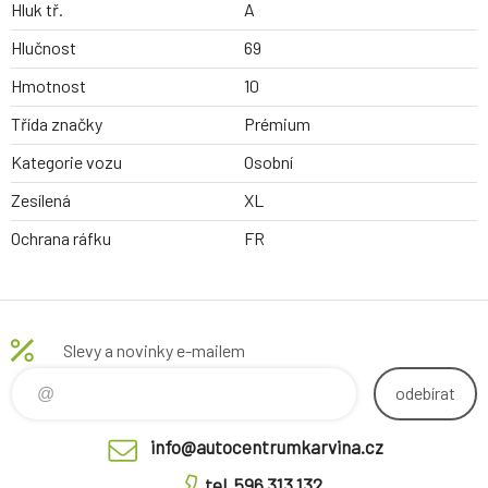
Hluk tř.
A
Hlučnost
69
Hmotnost
10
Třída značky
Prémium
Kategorie vozu
Osobní
Zesílená
XL
Ochrana ráfku
FR
Slevy a novinky e-mailem
odebírat
info@autocentrumkarvina.cz
tel. 596 313 132