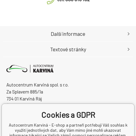
Další informace
Textové stránky
Autocentrum Karviná spol. s r.o.
Za Splavem 885/1a
734 01 Karviná Ráj
Česká Republika
Cookies a GDPR
IČO: 28573358
DIČ: CZ28573358
Autocentrum Karviná - E-shop a partneři potřebují Váš souhlas k
využití jednotlivých dat, aby Vám mimo jiné mohli ukazovat
informace týkající se Vašich zájmů pomocí personalizace reklam.