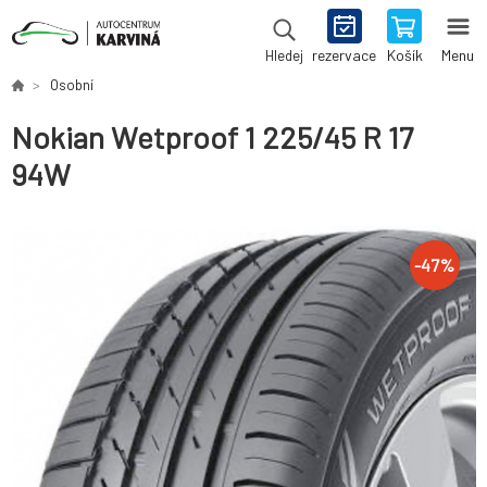
rezervace
Košík
Menu
Hledej
Osobní
Nokian Wetproof 1 225/45 R 17
94W
-
47
%