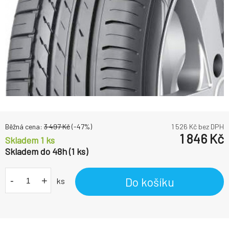
Běžná cena:
3 497
Kč
(-
47
%)
1 526
Kč bez DPH
1 846
Kč
Skladem 1 ks
Skladem do 48h (1 ks)
-
+
Do košíku
ks