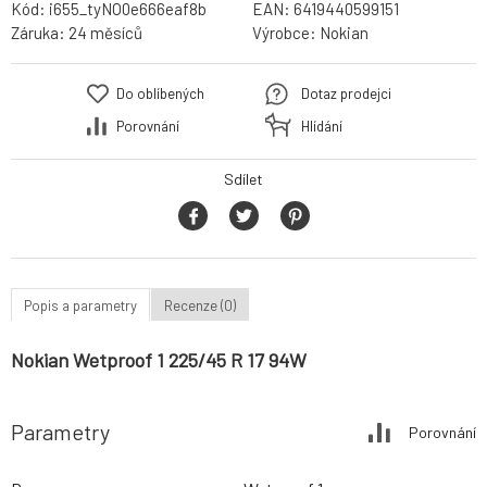
Kód:
i655_tyNO0e666eaf8b
EAN:
6419440599151
Záruka:
24 měsíců
Výrobce:
Nokian
Do oblíbených
Dotaz prodejci
Porovnání
Hlídání
Sdílet
Popis a parametry
Recenze (0)
Nokian Wetproof 1 225/45 R 17 94W
Parametry
Porovnání