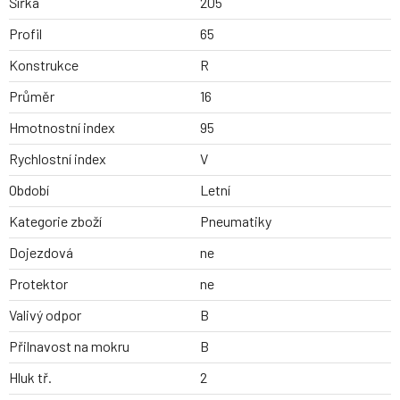
Šířka
205
Profil
65
Konstrukce
R
Průměr
16
Hmotnostní index
95
Rychlostní index
V
Období
Letní
Kategorie zboží
Pneumatiky
Dojezdová
ne
Protektor
ne
Valivý odpor
B
Přilnavost na mokru
B
Hluk tř.
2