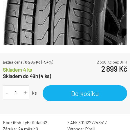
Běžná cena:
6 285
Kč
(-
54
%)
2 396
Kč bez DPH
2 899
Kč
Skladem 4 ks
Skladem do 48h (4 ks)
-
+
Do košíku
ks
Kód:
i655_tyPI01fda032
EAN:
8019227248517
Záruka:
24 měsíců
Výrobce:
Pirelli