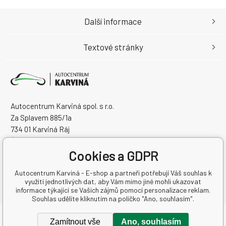
Další informace
Textové stránky
Autocentrum Karviná spol. s r.o.
Za Splavem 885/1a
734 01 Karviná Ráj
Česká Republika
Cookies a GDPR
IČO: 28573358
DIČ: CZ28573358
Autocentrum Karviná - E-shop a partneři potřebují Váš souhlas k
využití jednotlivých dat, aby Vám mimo jiné mohli ukazovat
informace týkající se Vašich zájmů pomocí personalizace reklam.
Souhlas udělíte kliknutím na políčko "Ano, souhlasím".
Copyright © 2026 Autocentrum Karviná spol. s r.o.
Zamítnout vše
Ano, souhlasím