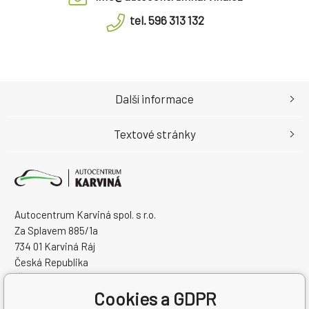
tel. 596 313 132
Další informace
Textové stránky
Autocentrum Karviná spol. s r.o.
Za Splavem 885/1a
734 01 Karviná Ráj
Česká Republika
IČO: 28573358
Cookies a GDPR
DIČ: CZ28573358