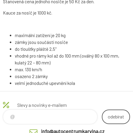
Stanovená cena jednoho nosiče je 50 Kč za den.
Kauce za nosič je 1000 kč.
maximální zatížení je 20 kg
zámky jsou součástí nosiče
do tloušťky pláště 2,5"
vhodné pro rámy kol až do 100 mm (oválný 80 x 100 mm,
kulatý 22 – 80 mm)
max. 130 km/h
osazeno 2 zámky
velmi jednoduché upevnění kola
Slevy a novinky e-mailem
odebírat
info@autocentrumkarvina.cz