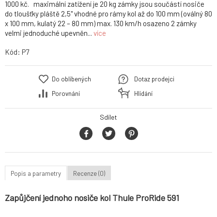
1000 kč. maximální zatížení je 20 kg zámky jsou součástí nosiče
do tloušťky pláště 2,5" vhodné pro rámy kol až do 100 mm (oválný 80
x 100 mm, kulatý 22 – 80 mm) max. 130 km/h osazeno 2 zámky
velmi jednoduché upevněn...
více
Kód:
P7
Do oblíbených
Dotaz prodejci
Porovnání
Hlídání
Sdílet
Popis a parametry
Recenze (0)
Zapůjčení jednoho nosiče kol Thule ProRide 591