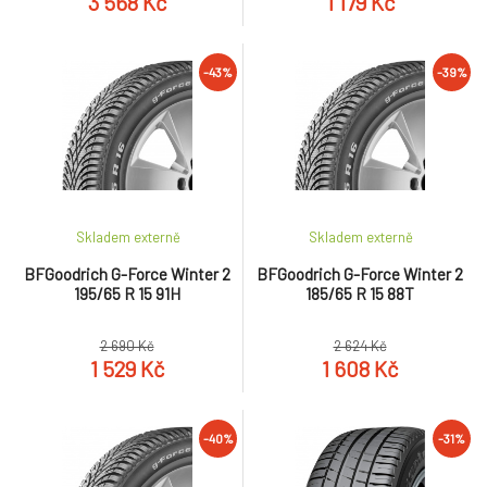
3 568 Kč
1 179 Kč
-43%
-39%
Skladem externě
Skladem externě
BFGoodrich G-Force Winter 2
BFGoodrich G-Force Winter 2
195/65 R 15 91H
185/65 R 15 88T
2 690 Kč
2 624 Kč
1 529 Kč
1 608 Kč
-40%
-31%