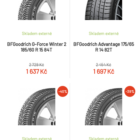
Skladem externě
Skladem externě
BFGoodrich G-Force Winter 2
BFGoodrich Advantage 175/65
185/60 R 15 84T
R 14 82T
2 729 Kč
2 454 Kč
1 637 Kč
1 697 Kč
-40%
-39%
Skladem externě
Skladem externě