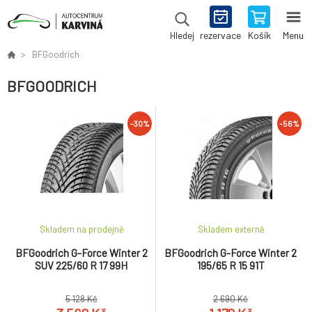
rezervace
Košík
Menu
Hledej
BFGoodrich
BFGOODRICH
-30%
-56%
Skladem na prodejně
Skladem externě
BFGoodrich G-Force Winter 2
BFGoodrich G-Force Winter 2
SUV 225/60 R 17 99H
195/65 R 15 91T
5 128 Kč
2 690 Kč