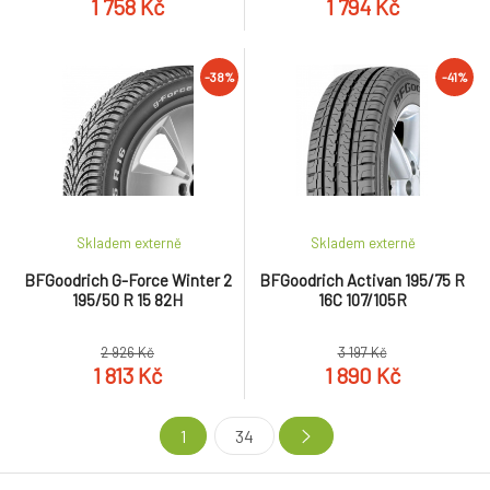
1 758 Kč
1 794 Kč
-38%
-41%
Skladem externě
Skladem externě
BFGoodrich G-Force Winter 2
BFGoodrich Activan 195/75 R
195/50 R 15 82H
16C 107/105R
2 926 Kč
3 197 Kč
1 813 Kč
1 890 Kč
1
34