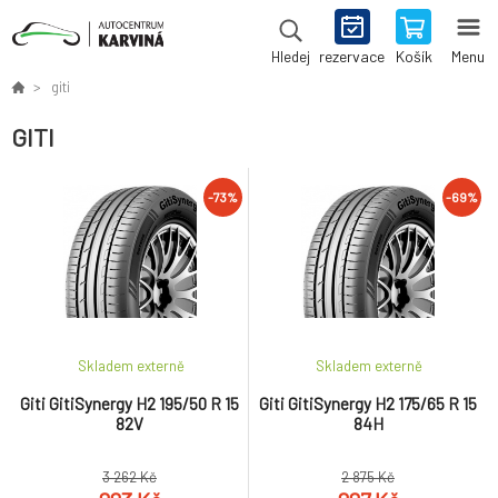
rezervace
Košík
Menu
Hledej
giti
GITI
-73%
-69%
Skladem externě
Skladem externě
Giti GitiSynergy H2 195/50 R 15
Giti GitiSynergy H2 175/65 R 15
82V
84H
3 262 Kč
2 875 Kč