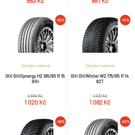
883 Kč
887 Kč
-62%
-73%
Skladem externě
Skladem externě
Giti GitiSynergy H2 195/65 R 15
Giti GitiWinter W2 175/65 R 14
91H
82T
2 680 Kč
4 027 Kč
1 020 Kč
1 082 Kč
-36%
-82%