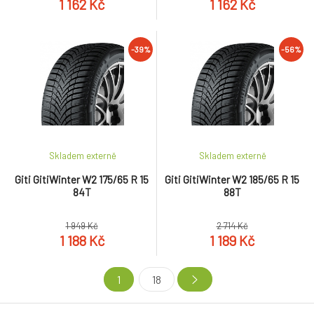
1 162 Kč
1 162 Kč
-39%
-56%
Skladem externě
Skladem externě
Giti GitiWinter W2 175/65 R 15
Giti GitiWinter W2 185/65 R 15
84T
88T
1 949 Kč
2 714 Kč
1 188 Kč
1 189 Kč
1
18