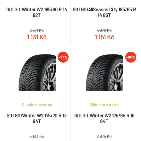
Giti GitiWinter W2 185/60 R 14
Giti GitiAllSeason City 185/65 R
82T
14 86T
2 571 Kč
4 979 Kč
1 131 Kč
1 151 Kč
-77%
-60%
Skladem externě
Skladem externě
Giti GitiWinter W2 175/70 R 14
Giti GitiWinter W2 175/65 R 15
84T
84T
5 133 Kč
2 875 Kč