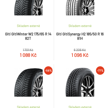
Skladem externě
Skladem externě
Giti GitiWinter W2 175/65 R 14
Giti GitiSynergy H2 185/50 R 16
82T
81H
1 701 Kč
6 206 Kč
1 088 Kč
1 096 Kč
-56%
-77%
Skladem externě
Skladem externě