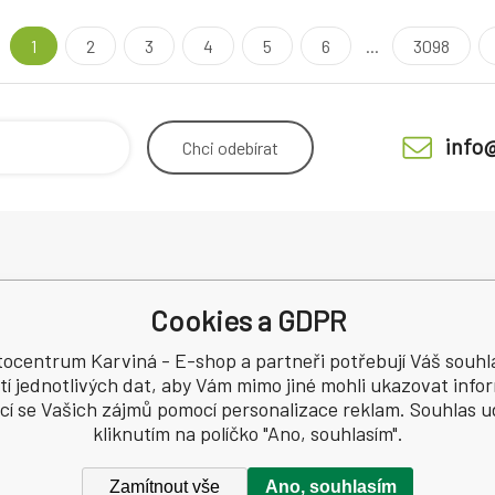
1
2
3
4
5
6
...
3098
info
Chci
odebírat
viná spol. s r.o.
Odstoupení od smlouvy
Obchodn
Cookies a GDPR
/1a
Reklamace
Mimosou
Ráj
Recenze
spotřebi
ocentrum Karviná - E-shop a partneři potřebují Váš souhl
a
tí jednotlivých dat, aby Vám mimo jiné mohli ukazovat inf
ící se Vašich zájmů pomocí personalizace reklam. Souhlas u
58
kliknutím na políčko "Ano, souhlasím".
Zamítnout vše
Ano, souhlasím