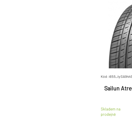
Kód: i655_tySA944
Sailun Atr
Skladem na
prodejně