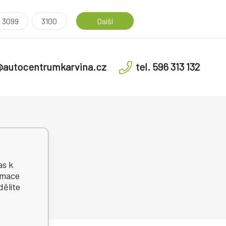
3099
3100
Další
@autocentrumkarvina.cz
tel. 596 313 132
í podmínky
dní řešení
telských sporů
as k
ormace
dělíte