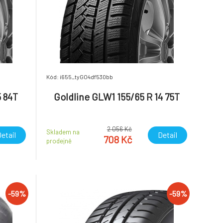
Kód: i655_tyGO4df530bb
5 84T
Goldline GLW1 155/65 R 14 75T
2 056 Kč
Skladem na
etail
Detail
708 Kč
prodejně
-59%
-59%