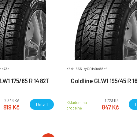
bb73e
Kód: i655_tyGO1a0c88ef
LW1 175/65 R 14 82T
Goldline GLW1 195/45 R 1
2 343 Kč
1 723 Kč
Skladem na
Detail
D
819 Kč
847 Kč
prodejně