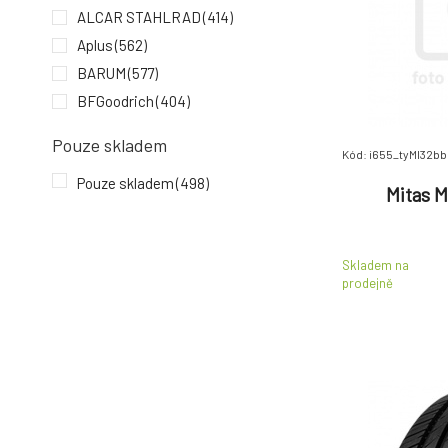
ALCAR STAHLRAD
(414)
Aplus
(562)
BARUM
(577)
BFGoodrich
(404)
Bridgestone
(2089)
Pouze skladem
Kód: i655_tyMI32b
CONTINENTAL
(3328)
Pouze skladem
(498)
Cooper
(476)
Mitas M
Debica
(113)
DEZENT
(2819)
Skladem na
DOTZ
(623)
prodejně
Dunlop
(1235)
Falken
(603)
Firestone
(448)
Fulda
(330)
giti
(206)
Goldline
(188)