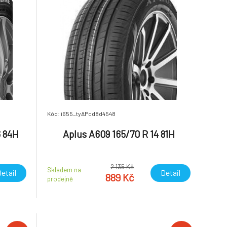
Kód: i655_tyAPcd8d4548
6 84H
Aplus A609 165/70 R 14 81H
2 135 Kč
Skladem na
etail
Detail
889 Kč
prodejně