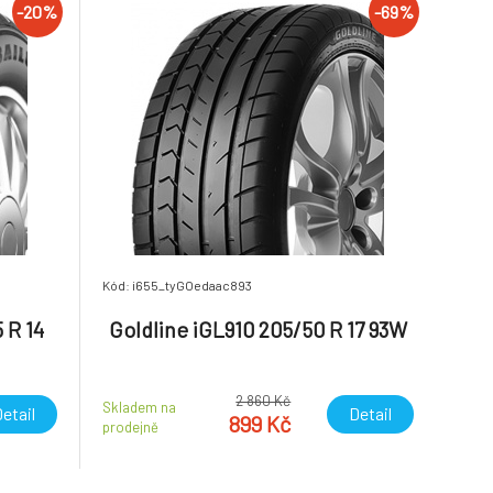
-20%
-69%
Kód: i655_tyGOedaac893
 R 14
Goldline iGL910 205/50 R 17 93W
2 860 Kč
Skladem na
etail
Detail
899 Kč
prodejně