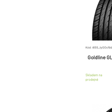
Goodyear
(1846)
Gripmax
(325)
GT Radial
(187)
Hankook
(2164)
Heidenau
(342)
Hifly
(48)
Imperial
(252)
Kód: i655_tyGOcfb
Kleber
(637)
Goldline GL
Kormoran
(203)
Kumho
(1122)
Laufenn
(414)
Skladem na
prodejně
Matador
(417)
Maxxis
(503)
Metzeler
(436)
Michelin
(2800)
Mitas
(301)