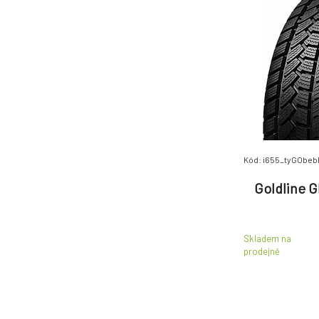
Nexen
(1391)
Nokian
(682)
Petlas
(237)
Pirelli
(2877)
Pneu Vraník
(230)
POINTS
(172)
Riken
(229)
Royal Black
(109)
Kód: i655_tyGObeb
SAILUN
(771)
Goldline G
Sava
(268)
Sebring
(316)
Semperit
(503)
Skladem na
Toyo
(88)
prodejně
Uniroyal
(312)
Vredestein
(565)
Yokohama
(1097)