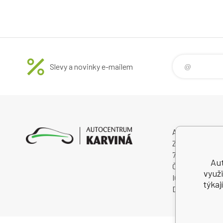
Slevy a novinky e-mailem
Autocentrum Kar
Za Splavem 885
734 01 Karviná 
Aut
Česká Republik
využi
IČO: 28573358
týkaj
DIČ: CZ285733