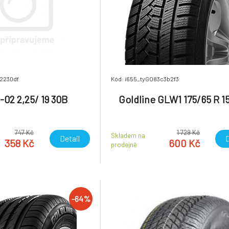
b2230df
Kód: i655_tyGO83c3b2f3
-02 2,25/ 19 30B
Goldline GLW1 175/65 R 1
747 Kč
1 729 Kč
Skladem na
Detail
D
358 Kč
600 Kč
prodejně
-64%