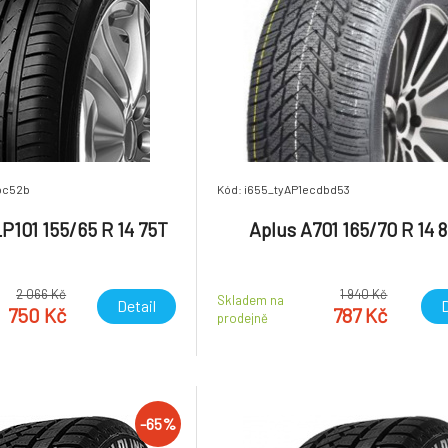
bc52b
Kód: i655_tyAP1ecdbd53
P101 155/65 R 14 75T
Aplus A701 165/70 R 14 
2 066 Kč
1 940 Kč
Skladem na
Detail
D
750 Kč
787 Kč
prodejně
-65%