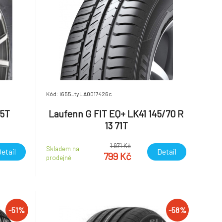
Kód: i655_tyLA0017426c
85T
Laufenn G FIT EQ+ LK41 145/70 R
13 71T
1 971 Kč
Skladem na
etail
Detail
799 Kč
prodejně
-51%
-58%