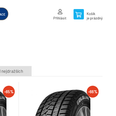
Košík
ACE
Přihlásit
je prázdný
 nejdražších
-65%
-66%