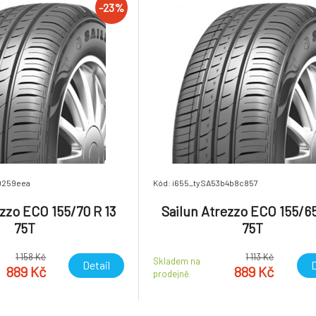
-23%
9259eea
Kód: i655_tySA53b4b8c857
ezzo ECO 155/70 R 13
Sailun Atrezzo ECO 155/65
75T
75T
1 158 Kč
1 113 Kč
Skladem na
Detail
D
889 Kč
889 Kč
prodejně