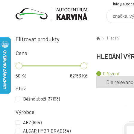
info@autoce
Filtrovat produkty
Hledání
Cena
HLEDÁNÍ VÝ
O řazení
50
Kč
62153
Kč
Dle relevanc
Stav
Běžné zboží
(37193)
Výrobce
AEZ
(894)
ALCAR HYBRIDRAD
(34)