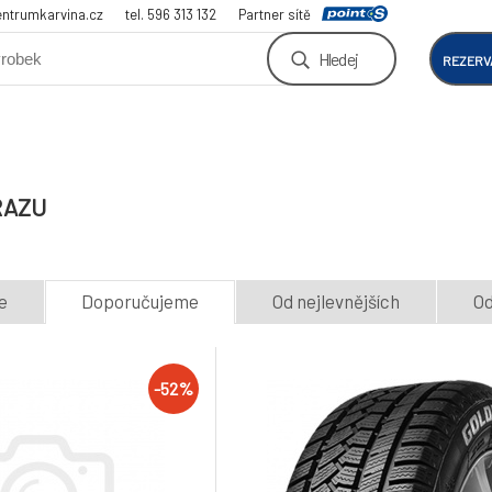
ntrumkarvina.cz
tel. 596 313 132
Partner sítě
Hledej
REZERV
RAZU
e
Doporučujeme
Od nejlevnějších
Od
-52%