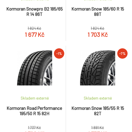
Kormoran Snowpro B2 185/65
Kormoran Snow 185/60 R 15
R 14 86T
88T
1 824 Kč
1 824 Kč
1 677 Kč
1 703 Kč
-1%
-7%
Skladem externě
Skladem externě
Kormoran Road Performance
Kormoran Snow 185/55 R 15
195/50 R 15 82H
82T
1 737 Kč
1 891 Kč