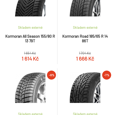
Skladem externě
Skladem externě
Kormoran All Season 155/80 R
Kormoran Road 185/65 R 14
13 79T
86T
1 654 Kč
1 704 Kč
1 614 Kč
1 666 Kč
-8%
-7%
Skladem externě
Skladem externě