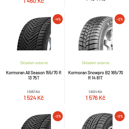
1 460 Kč
-4%
-2%
Skladem externě
Skladem externě
Kormoran All Season 155/70 R
Kormoran Snowpro B2 165/70
13 75T
R 14 81T
1 587 Kč
1 604 Kč
1 524 Kč
1 576 Kč
-2%
-2%