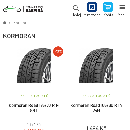
rezervace
Košík
Menu
Hledej
Kormoran
KORMORAN
-12%
Skladem externě
Skladem externě
Kormoran Road 175/70 R 14
Kormoran Road 165/60 R 14
88T
75H
1 654 Kč
1 484 Kč