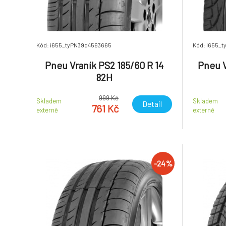
Kód: i655_tyPN39d4563665
Kód: i655_
Pneu Vraník PS2 185/60 R 14
Pneu V
82H
999 Kč
Skladem
Skladem
Detail
761 Kč
externě
externě
-24%