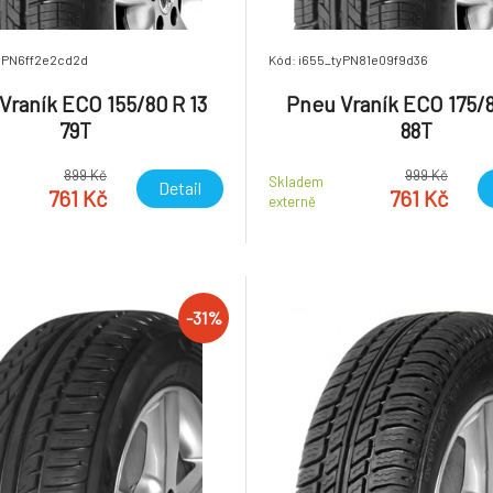
tyPN6ff2e2cd2d
Kód: i655_tyPN81e09f9d36
Vraník ECO 155/80 R 13
Pneu Vraník ECO 175/8
79T
88T
899 Kč
999 Kč
Skladem
Detail
761 Kč
761 Kč
externě
-31%