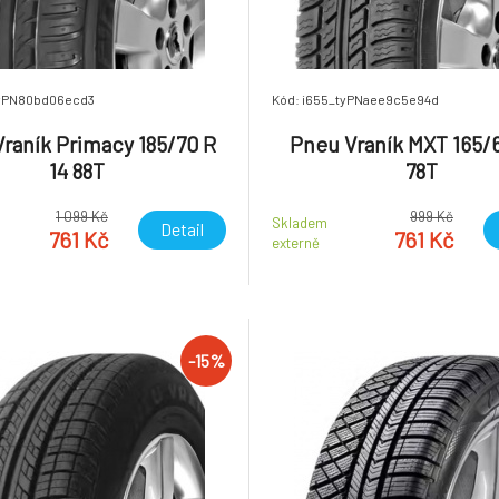
tyPN80bd06ecd3
Kód: i655_tyPNaee9c5e94d
raník Primacy 185/70 R
Pneu Vraník MXT 165/6
14 88T
78T
1 099 Kč
999 Kč
Skladem
Detail
761 Kč
761 Kč
externě
-15%