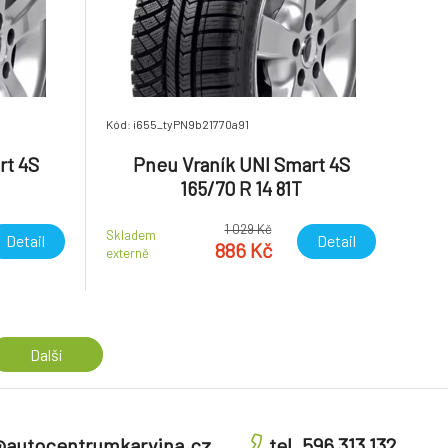
Kód: i655_tyPN9b21770a91
rt 4S
Pneu Vraník UNI Smart 4S
165/70 R 14 81T
1 029 Kč
Skladem
Detail
Detail
886 Kč
externě
Další
@autocentrumkarvina.cz
tel. 596 313 132