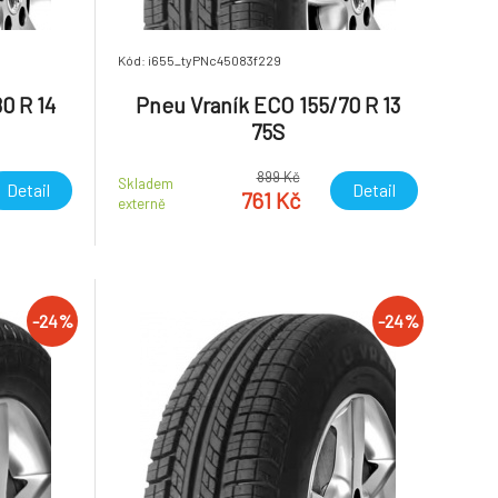
Kód: i655_tyPNc45083f229
0 R 14
Pneu Vraník ECO 155/70 R 13
75S
899 Kč
Skladem
Detail
Detail
761 Kč
externě
-24%
-24%