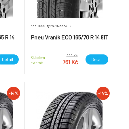
Kód: i655_tyPN797adc3112
5 R 14
Pneu Vraník ECO 165/70 R 14 81T
999 Kč
Skladem
Detail
Detail
761 Kč
externě
-14%
-14%