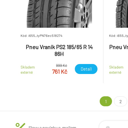
Kód: i655_tyPN76ec518274
Kód: i655_
Pneu Vraník PS2 185/65 R 14
Pneu Vr
86H
999 Kč
Skladem
Skladem
Detail
761 Kč
externě
externě
1
2
Slevy a novinky e-mailem