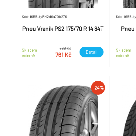
Kód: i655_tyPN2d0a70b276
Kód: i655_
Pneu Vraník PS2 175/70 R 14 84T
Pneu 
999 Kč
Skladem
Skladem
Detail
761 Kč
externě
externě
-24%