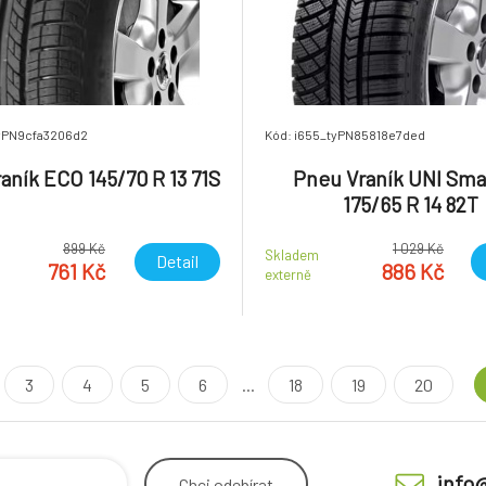
tyPN9cfa3206d2
Kód: i655_tyPN85818e7ded
aník ECO 145/70 R 13 71S
Pneu Vraník UNI Sma
175/65 R 14 82T
899 Kč
1 029 Kč
Skladem
Detail
761 Kč
886 Kč
externě
3
4
5
6
...
18
19
20
info
Chci
odebírat