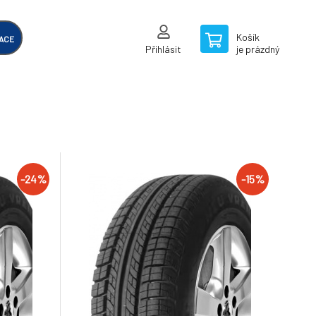
Košík
ACE
Přihlásit
je prázdný
-24%
-15%