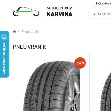
info@autoce
Pneu Vraník
PNEU VRANÍK
-24%