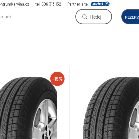
ntrumkarvina.cz
tel. 596 313 132
Partner sítě
Hledej
REZERV
-15%